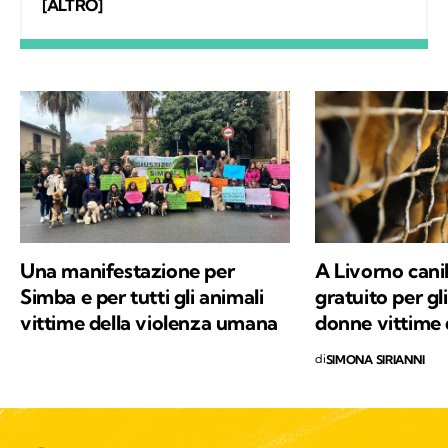
e collaborando a importanti indagini. Autore,
[ALTRO]
formatore per le Forze di Polizia sui temi dei
diritti degli animali e sulla normativa che li
tutela, collaboro con giornali, televisioni e
organizzazioni anche internazionali.
Una manifestazione per
A Livorno cani
Simba e per tutti gli animali
gratuito per gli
vittime della violenza umana
donne vittime 
di
SIMONA SIRIANNI