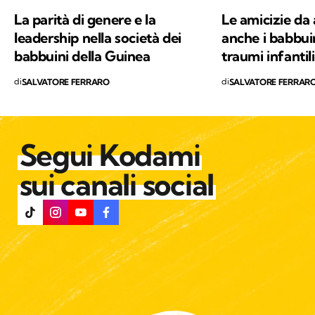
valori in cui credo e per i quali combatto ogni
La parità di genere e la
Le amicizie da 
giorno: la conservazione della natura e la
leadership nella società dei
anche i babbuin
salvaguardia del nostro Pianeta e di chiunque
babbuini della Guinea
traumi infantili
vi abiti.
di
di
SALVATORE FERRARO
SALVATORE FERRAR
Segui Kodami
sui canali social