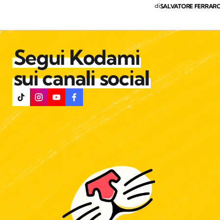
di
SALVATORE FERRAR
Segui Kodami
sui canali social