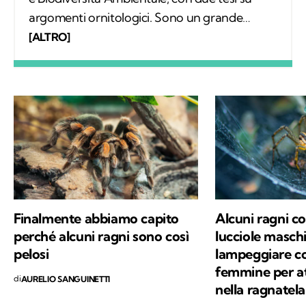
argomenti ornitologici. Sono un grande
appassionato di escursionismo e di scienze e
[ALTRO]
per questo ho deciso di frequentare un
master in comunicazione scientifica. La
scrittura è la mia più grande passione.
Finalmente abbiamo capito
Alcuni ragni co
perché alcuni ragni sono così
lucciole masch
pelosi
lampeggiare c
femmine per att
di
AURELIO SANGUINETTI
nella ragnatela