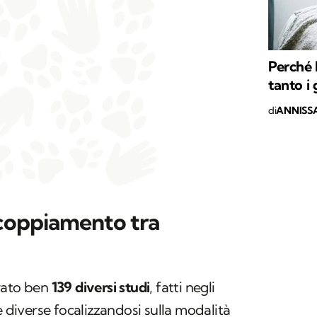
Perché 
tanto i 
di
ANNISSA
ccoppiamento tra
rato ben
139 diversi studi
, fatti negli
e diverse focalizzandosi sulla modalità