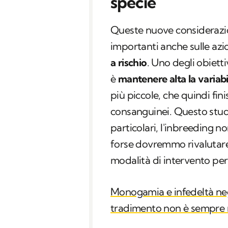
specie
Queste nuove considerazi
importanti anche sulle azi
a rischio
. Uno degli obietti
è
mantenere alta la variabi
più piccole, che quindi fin
consanguinei. Questo studi
particolari, l'
inbreeding
non
forse dovremmo rivalutare m
modalità di intervento per 
Monogamia e infedeltà negl
tradimento non è sempre 