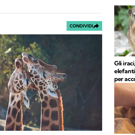
CONDIVIDI
Gli irac
elefant
per acc