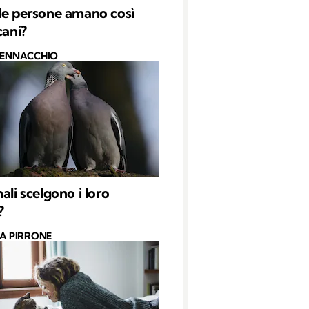
le persone amano così
cani?
PENNACCHIO
ali scelgono i loro
?
CA PIRRONE