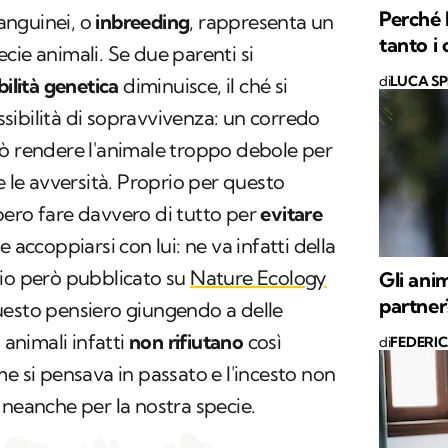
Perché 
anguinei, o
inbreeding
, rappresenta un
tanto i 
cie animali. Se due parenti si
di
LUCA S
bilità genetica
diminuisce, il ché si
ibilità di sopravvivenza: un corredo
uò rendere l'animale troppo debole per
e le avversità. Proprio per questo
bero fare davvero di tutto per
evitare
e accoppiarsi con lui: ne va infatti della
dio però pubblicato su
Nature Ecology
Gli anim
partner
uesto pensiero giungendo a delle
 animali infatti
non rifiutano
così
di
FEDERI
me si pensava in passato e l'incesto non
 neanche per la nostra specie.