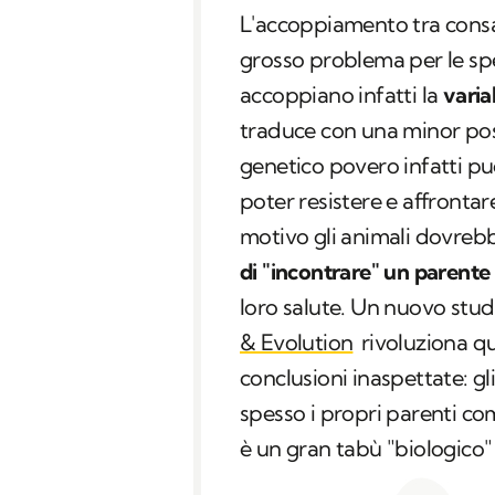
L'accoppiamento tra cons
grosso problema per le spe
accoppiano infatti la
varia
traduce con una minor poss
genetico povero infatti p
poter resistere e affrontar
motivo gli animali dovreb
di "incontrare" un parente
loro salute. Un nuovo stu
& Evolution
rivoluziona q
conclusioni inaspettate: gli
spesso i propri parenti co
è un gran tabù "biologico"