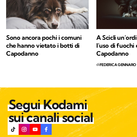
approccio consapevole ma agile ai problemi
del mondo.
Sono ancora pochi i comuni
A Scicli un’ord
che hanno vietato i botti di
l’uso di fuochi 
Capodanno
Capodanno
di
FEDERICA GENNARO
Segui Kodami
sui canali social