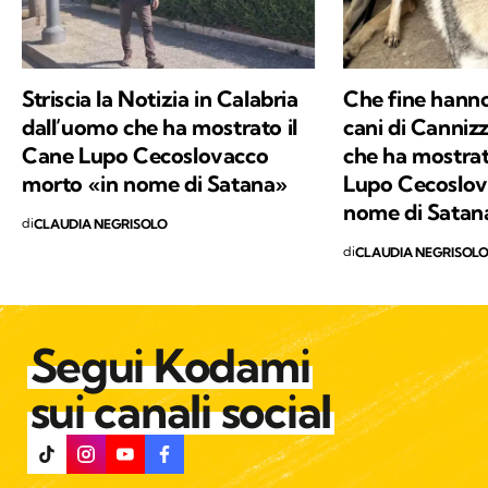
o meno vicini agli esseri umani, con la
speranza di sensibilizzare alla tutela di ogni
vita che abita questo Pianeta.
Striscia la Notizia in Calabria
Che fine hanno 
dall’uomo che ha mostrato il
cani di Canniz
Cane Lupo Cecoslovacco
che ha mostra
morto «in nome di Satana»
Lupo Cecoslov
nome di Satan
di
CLAUDIA NEGRISOLO
di
CLAUDIA NEGRISOL
Segui Kodami
sui canali social