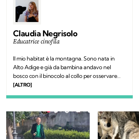
Claudia Negrisolo
Educatrice cinofila
Il mio habitat è la montagna. Sono nata in
Alto Adige e già da bambina andavo nel
bosco con il binocolo al collo per osservare
silenziosamente i comportamenti degli
[ALTRO]
animali selvatici. Ho vissuto tra le montagne
della Svizzera, in Spagna e sulle Alpi Bavaresi,
poi ho studiato etologia, sono diventata
educatrice cinofila e ho trovato il mio posto in
Trentino, sulle Dolomiti di Brenta. Ora scrivo
di animali selvatici e domestici che vivono più