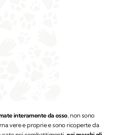
mate interamente da osso
, non sono
orna vere e proprie e sono ricoperte da
 usate nei combattimenti,
nei maschi gli