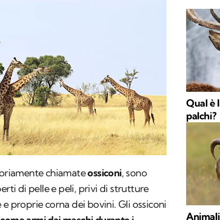
Qual è 
palchi?
opriamente chiamate
ossiconi
, sono
rti di pelle e peli, privi di strutture
e proprie corna dei bovini. Gli ossiconi
Animali
 come armi dai maschi durante i