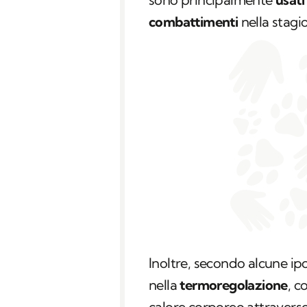
combattimenti
nella stagi
Inoltre, secondo alcune i
nella
termoregolazione
, c
calore corporeo attraverso 