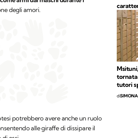
caratter
one degli amori.
Msituni,
tornata
tutori s
di
SIMONA 
potesi potrebbero avere anche un ruolo
onsentendo alle giraffe di dissipare il
di essi.