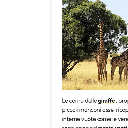
Le corna delle
giraffe
, pr
piccoli monconi ossei ricope
interne vuote come le vere 
sono principalmente
usati