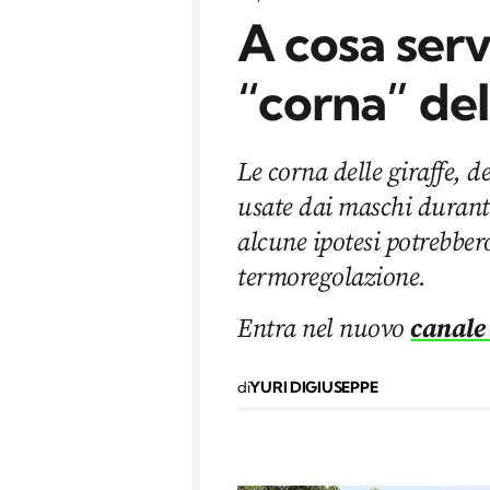
A cosa serv
“corna” del
Le corna delle giraffe, d
usate dai maschi durant
alcune ipotesi potrebber
termoregolazione.
Entra nel nuovo
canale
di
YURI DIGIUSEPPE