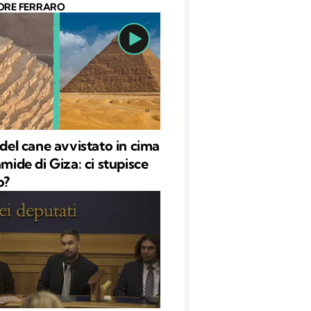
ORE FERRARO
 del cane avvistato in cima
amide di Giza: ci stupisce
o?