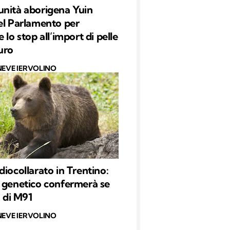
nità aborigena Yuin
el Parlamento per
 lo stop all’import di pelle
uro
NEVE IERVOLINO
diocollarato in Trentino:
 genetico confermerà se
a di M91
NEVE IERVOLINO