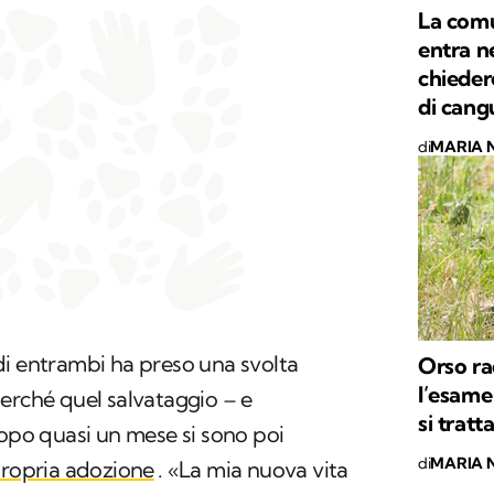
La comu
entra n
chiedere
di cang
di
MARIA 
di entrambi ha preso una svolta
Orso ra
l’esame
perché quel salvataggio – e
si tratt
dopo quasi un mese si sono poi
di
MARIA 
propria adozione
. «La mia nuova vita