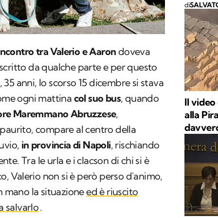
di
SALVAT
'incontro tra Valerio e Aaron
doveva
scritto da qualche parte e per questo
, 35 anni, lo scorso 15 dicembre si stava
 come ogni mattina
col suo bus
, quando
Il video
ore Maremmano Abruzzese
,
alla Pir
davver
paurito, compare al centro della
uvio,
in provincia di Napoli
, rischiando
nte. Tra le urla e i clacson di chi si è
co, Valerio non si è però perso d'animo,
in mano la situazione
ed è riuscito
a salvarlo
.