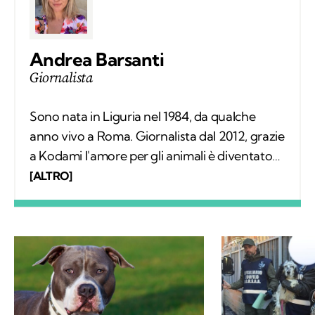
Andrea Barsanti
Giornalista
Sono nata in Liguria nel 1984, da qualche
anno vivo a Roma. Giornalista dal 2012, grazie
a Kodami l'amore per gli animali è diventato
un lavoro attraverso cui provo a fare la
[ALTRO]
differenza. A ricordarmelo anche Supplì, il
gatto con cui condivido la vita. Nel tempo
libero tanti libri, qualche viaggio e una
continua scoperta di ciò che mi circonda.