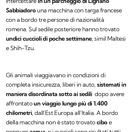
intercettare
in un parcheggio di Lignano
Sabbiadoro
una macchina con targa francese
con a bordo tre persone di nazionalità
romena. Sul sedile posteriore hanno trovato
undici cuccioli di poche settimane
, simil Maltesi
e Shih-Tzu.
Gli animali viaggiavano in condizioni di
completa insicurezza, liberi in auto,
sistemati in
maniera disordinata sotto ai sedili
dopo avere
affrontato
un viaggio lungo più di 1.400
chilometri
, dall’Est Europa all’Italia. A bordo
della macchina non è stato trovato
cibo
e
neppure
acqua
, e i cuccioli sono risultati tutti