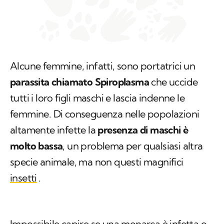
Alcune femmine, infatti, sono portatrici un
parassita chiamato
Spiroplasma
che uccide
tutti i loro figli maschi e lascia indenne le
femmine. Di conseguenza nelle popolazioni
altamente infette la
presenza di maschi è
molto bassa
, un problema per qualsiasi altra
specie animale, ma non questi magnifici
insetti
.
Impossibile capire se una monarca è infetta o
sana: poggiate entrambe su un bellissimo fiore
di lavanda in un verdeggiante prato sono