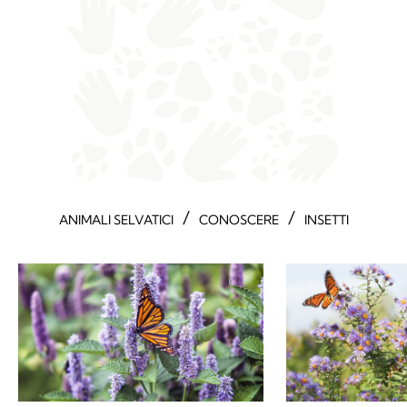
/
/
ANIMALI SELVATICI
CONOSCERE
INSETTI
Perché la farfalla monarca è
L’incredibile s
pericolosa?
farfalle monar
potrebbe svan