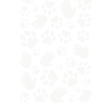
Ecco dunque che entrano in gioco i ricercatori
dell'Università Nazionale del Ruanda, di
Exeter, di Edimburgo e il Dian Fossey Gorilla