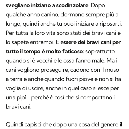
lungo, quindi anche tu puoi iniziare a riposarti.
Per tutta la loro vita sono stati dei bravi cani e
lo sapete entrambi. E e
ssere dei bravi cani per
tutto il tempo è molto faticoso:
soprattutto
quando si è vecchi e le ossa fanno male. Ma i
cani vogliono proseguire, cadono con il muso
a terra e anche quando fuori piove e non si ha
voglia di uscire, anche in quel caso si esce per
una pipì… perché è così che si comportano i
bravi cani.
Quindi capisci che dopo una cosa del genere
il
tuo cane ha bisogno di riposare nel tuo
cuore:
dormirà sempre più a lungo. Ma tu non
farti ingannare: loro non sono morti. Non è