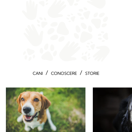
/
/
CANI
CONOSCERE
STORIE
Beagle, il cane dall’aspetto
Lettera a te ch
dolce e dal cuore cacciatore
abbandonato in