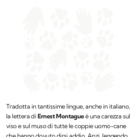
Tradotta in tantissime lingue, anche in italiano,
la lettera di
Ernest Montague
è una carezza sul
viso e sul muso di tutte le coppie uomo-cane
che hanno dovuto dirsi addio. Anzi, leggendo
le parole di questo signore che ha scritto sulle
pagine di DogHeirs, proprio la parola "fine" nel