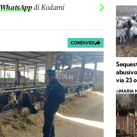
 WhatsApp
di Kodami
CONDIVIDI
Sequest
abusivo
via 23 o
di
MARIA 