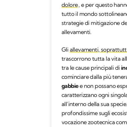
dolore
, e per questo hann
tutto il mondo sottolineand
strategie di mitigazione de
allevamenti.
Gli
allevamenti, soprattutto
trascorrono tutta la vita al
tra le cause principali di
in
cominciare dalla più tene
gabbie
e non possano espr
caratterizzano ogni singol
all’interno della sua spec
profondissime sugli ecosis
vocazione zootecnica come l