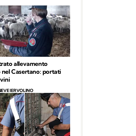
rato allevamento
 nel Casertano: portati
vini
NEVE IERVOLINO