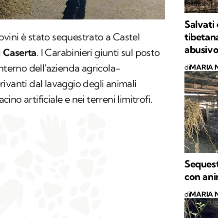
Salvati 
tibetan
vini è stato sequestrato a Castel
abusivo
i
Caserta
. I Carabinieri giunti sul posto
nterno dell'azienda agricola-
di
MARIA 
derivanti dal lavaggio degli animali
cino artificiale e nei terreni limitrofi.
Sequest
con ani
di
MARIA 