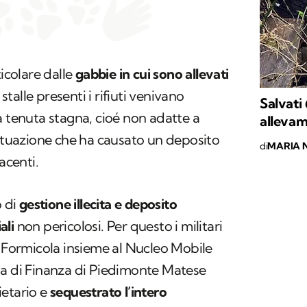
ticolare dalle
gabbie in cui sono allevati
stalle presenti i rifiuti venivano
Salvati 
a tenuta stagna, cioé non adatte a
allevam
situazione che ha causato un deposito
di
MARIA 
acenti.
o di
gestione illecita e deposito
ali
non pericolosi. Per questo i militari
i Formicola insieme al Nucleo Mobile
ia di Finanza di Piedimonte Matese
ietario e
sequestrato l’intero