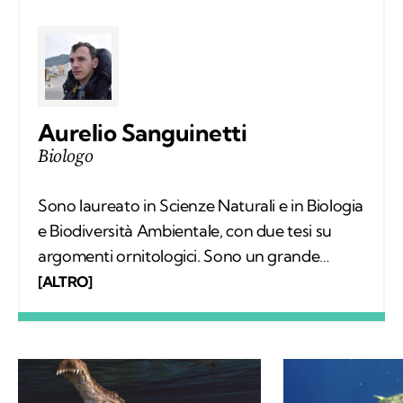
Aurelio Sanguinetti
Biologo
Sono laureato in Scienze Naturali e in Biologia
e Biodiversità Ambientale, con due tesi su
argomenti ornitologici. Sono un grande
appassionato di escursionismo e di scienze e
[ALTRO]
per questo ho deciso di frequentare un
master in comunicazione scientifica. La
scrittura è la mia più grande passione.