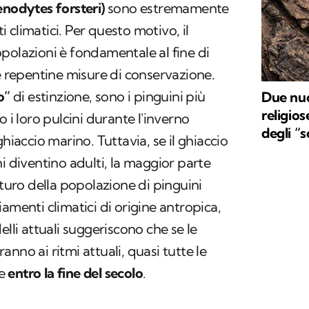
enodytes forsteri)
sono estremamente
climatici. Per questo motivo, il
opolazioni è fondamentale al fine di
re repentine misure di conservazione.
o”
di estinzione, sono i pinguini più
Due nuo
religios
o i loro pulcini durante l'inverno
degli “s
ghiaccio marino. Tuttavia, se il ghiaccio
i diventino adulti, la maggior parte
turo della popolazione di pinguini
amenti climatici di origine antropica,
delli attuali suggeriscono che se le
nno ai ritmi attuali, quasi tutte le
se
entro la fine del secolo
.