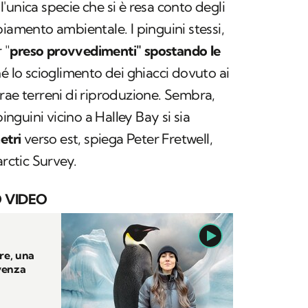
'unica specie che si è resa conto degli
biamento ambientale. I pinguini stessi,
 "
preso
provvedimenti" spostando le
 lo scioglimento dei ghiacci dovuto ai
rae terreni di riproduzione. Sembra,
pinguini vicino a Halley Bay si sia
etri
verso est, spiega Peter Fretwell,
arctic Survey.
 VIDEO
re, una
ivenza