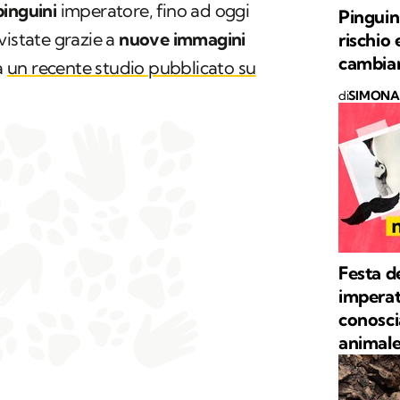
pinguini
imperatore, fino ad oggi
Pinguin
vistate grazie a
nuove immagini
rischio 
cambiam
a
un recente studio pubblicato su
di
SIMONA 
Festa d
imperat
conosci
animal