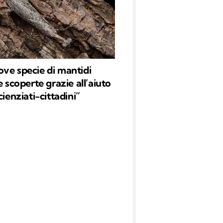
ve specie di mantidi
e scoperte grazie all’aiuto
cienziati-cittadini”