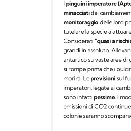
I
pinguini imperatore (Apt
minacciati
dai cambiamenti 
monitoraggio
delle loro p
tutelare la specie a attua
Considerati
“quasi a rischi
grandi in assoluto. Allevan
antartico su vaste aree di 
si rompe prima che i pulcin
morirà. Le
previsioni
sul fu
imperatori, legate ai cambi
sono infatti
pessime
. I mo
emissioni di CO2 continuera
colonie saranno scompar