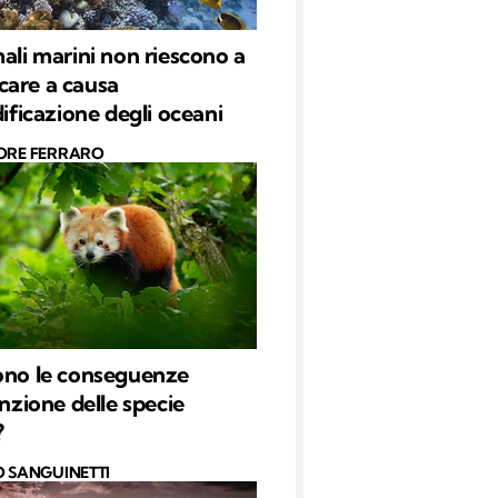
mali marini non riescono a
are a causa
dificazione degli oceani
ORE FERRARO
ono le conseguenze
inzione delle specie
?
O SANGUINETTI