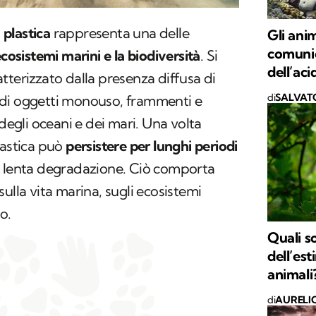
a
plastica
rappresenta una delle
Gli ani
comunic
cosistemi marini e la biodiversità
. Si
dell’aci
tterizzato dalla presenza diffusa di
di
SALVAT
ma di oggetti monouso, frammenti e
 degli oceani e dei mari. Una volta
lastica può
persistere per lunghi periodi
a lenta degradazione. Ciò comporta
ulla vita marina, sugli ecosistemi
o.
Quali s
dell’est
animali
di
AURELI