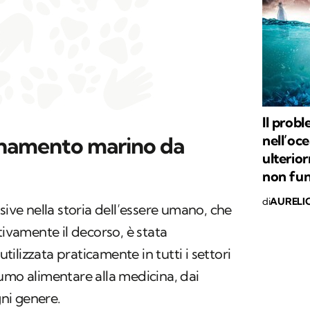
Il probl
nell’oc
uinamento marino da
ulterio
non fu
di
AURELI
sive nella storia dell’essere umano, che
tivamente il decorso, è stata
 utilizzata praticamente in tutti i settori
umo alimentare alla medicina, dai
gni genere.