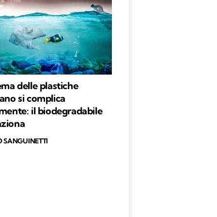
ema delle plastiche
eano si complica
rmente: il biodegradabile
nziona
O SANGUINETTI