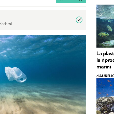
i Kodami
La plast
la ripr
marini
di
AURELI