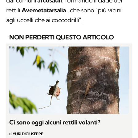
dai comuni
arcosauri
, formando il clade dei
rettili
Avemetatarsalia
, che sono "più vicini
agli uccelli che ai coccodrilli".
NON PERDERTI QUESTO ARTICOLO
Ci sono oggi alcuni rettili volanti?