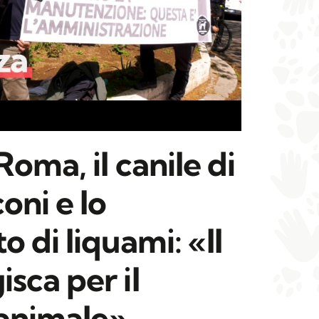
Roma, il canile di
oni e lo
 di liquami: «Il
sca per il
animale»