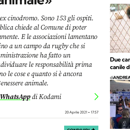
ex cinodromo. Sono 153 gli ospiti.
lica chiede al Comune di poter
rnamente. E le associazioni lamentano
cino a un campo da rugby che si
mministrazione ha fatto un
Due cani
dividuare le responsabilità prima
canile 
no le cose e quanto si è ancora
di
ANDREA
Benessere animale.
 WhatsApp
di Kodami
20 Aprile 2021
17:57