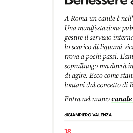
A Roma un canile è nell'
Una manifestazione pubb
gestire il servizio inte
lo scarico di liquami vi
trova a pochi passi. L'a
sopralluogo ma dovrà in
di agire. Ecco come stan
lontani dal concetto di 
Entra nel nuovo
canale
di
GIAMPIERO VALENZA
18