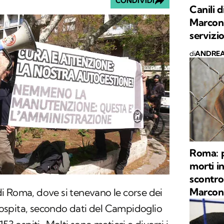
CONDIVIDI
Canili 
Marconi,
servizi
di
ANDREA
Roma: p
morti in
scontro 
Marconi
i Roma, dove si tenevano le corse dei
e ospita, secondo dati del Campidoglio