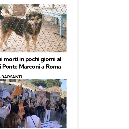
 morti in pochi giorni al
di Ponte Marconi a Roma
 BARSANTI