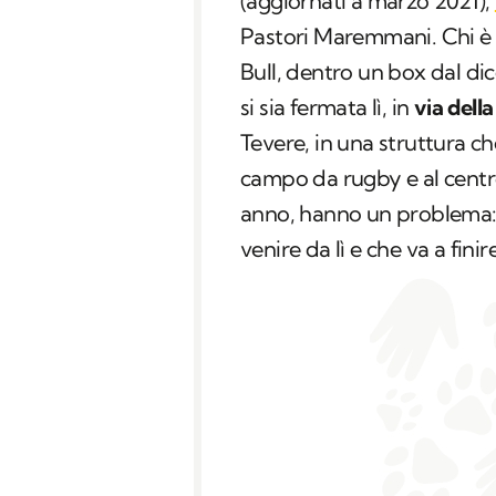
(aggiornati a marzo 2021),
Pastori Maremmani. Chi è l
Bull, dentro un box dal di
si sia fermata lì, in
via dell
Tevere, in una struttura c
campo da rugby e al centro
anno, hanno un problema: 
venire da lì e che va a fini