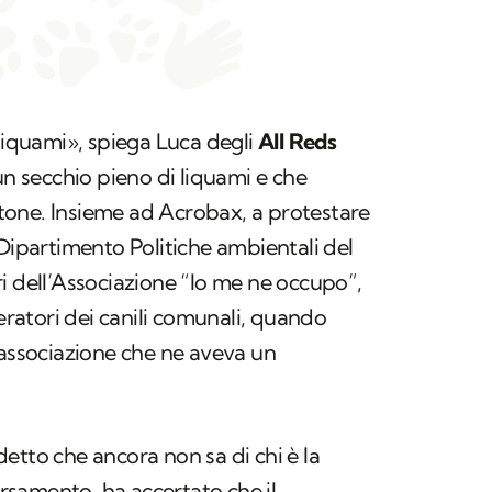
 liquami», spiega Luca degli
All Reds
n secchio pieno di liquami e che
one. Insieme ad Acrobax, a protestare
 Dipartimento Politiche ambientali del
i dell’Associazione “Io me ne occupo”,
atori dei canili comunali, quando
’associazione che ne aveva un
etto che ancora non sa di chi è la
samento, ha accertato che il