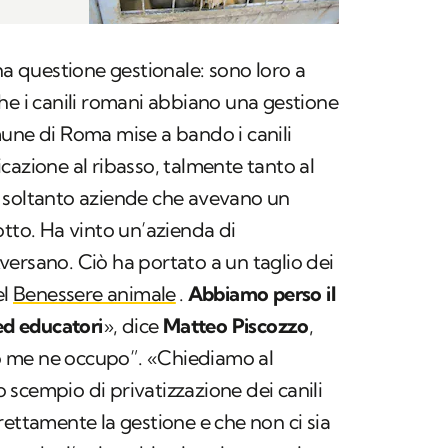
na questione gestionale: sono loro a
he i canili romani abbiano una gestione
une di Roma mise a bando i canili
cazione al ribasso, talmente tanto al
 soltanto aziende che avevano un
otto. Ha vinto un’azienda di
ersano. Ciò ha portato a un taglio dei
el
Benessere animale
.
Abbiamo perso il
ed educatori
», dice
Matteo Piscozzo
,
“Io me ne occupo”. «Chiediamo al
scempio di privatizzazione dei canili
rettamente la gestione e che non ci sia