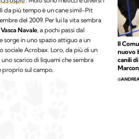
153 ospiti
. Molti sono meticci e diversi i
ì da più tempo è un cane simil-Pit
cembre del 2009. Per lui la vita sembra
a Vasca Navale
, a pochi passi dal
he sorge in uno spazio attiguo a un
Il Comu
 sociale Acrobax. Loro, da più di un
nuovo b
canili d
uno scarico di liquami che sembra
Marcon
re proprio sul campo.
di
ANDREA