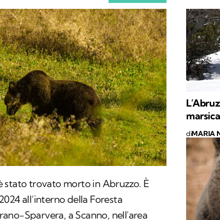
L’Abruz
marsica
di
MARIA 
 stato trovato morto in Abruzzo. È
024 all’interno della Foresta
ano-Sparvera, a Scanno, nell'area