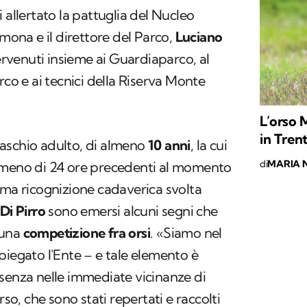
 allertato la pattuglia del Nucleo
lmona e il direttore del Parco,
Luciano
ervenuti insieme ai Guardiaparco, al
rco e ai tecnici della Riserva Monte
L’orso 
in Tren
aschio adulto, di almeno
10 anni
, la cui
di
MARIA 
 meno di 24 ore precedenti al momento
ima ricognizione cadaverica svolta
Di Pirro
sono emersi alcuni segni che
 una
competizione fra orsi
. «Siamo nel
piegato l'Ente – e tale elemento è
senza nelle immediate vicinanze di
rso, che sono stati repertati e raccolti