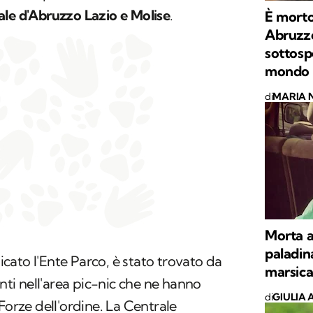
le d'Abruzzo Lazio e Molise
.
È morto 
Abruzzo
sottospe
mondo
di
MARIA 
Morta a
paladina
ato l'Ente Parco, è stato trovato da
marsica
unti nell'area pic-nic che ne hanno
di
GIULIA 
Forze dell'ordine. La Centrale