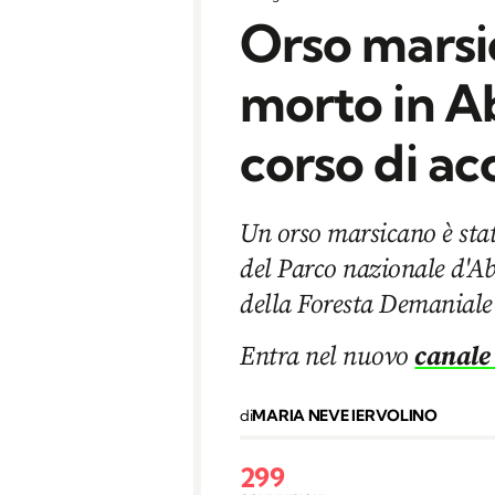
Orso marsi
morto in A
corso di a
Un orso marsicano è stat
del Parco nazionale d'A
della Foresta Demaniale
Entra nel nuovo
canale
di
MARIA NEVE IERVOLINO
299