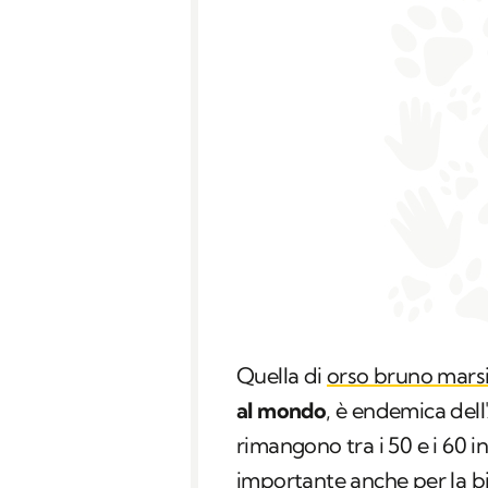
Quella di
orso bruno mars
al mondo
, è endemica dell
rimangono tra i 50 e i 60 i
importante anche per la bio