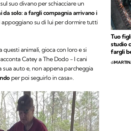
sul suo divano per schiacciare un
da solo: a fargli compagnia arrivano i
 appoggiano su di lui per dormire tutti
Tuo fig
studio 
questi animali, gioca con loro e si
fargli 
acconta Catey a The Dodo − I cani
di
MARTIN
la sua auto e, non appena parcheggia
endo
per poi seguirlo in casa».