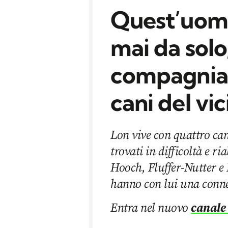
Quest’uom
mai da solo,
compagnia c
cani del vi
Lon vive con quattro can
trovati in difficoltà e ri
Hooch, Fluffer-Nutter e R
hanno con lui una conne
Entra nel nuovo
canale