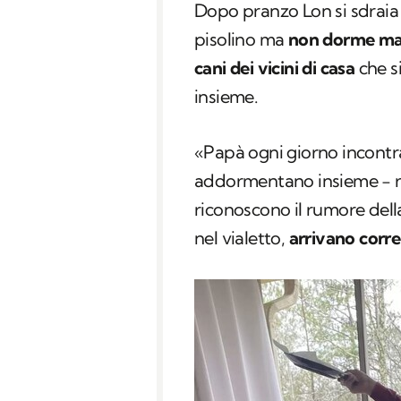
Dopo pranzo Lon si sdraia 
pisolino ma
non dorme mai 
cani dei vicini di casa
che si
insieme.
«Papà ogni giorno incontra 
addormentano insieme − r
riconoscono il rumore del
nel vialetto,
arrivano corr