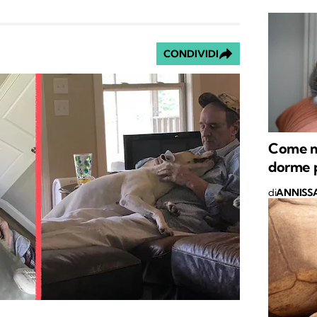
CONDIVIDI
Come ma
dorme 
di
ANNISSA