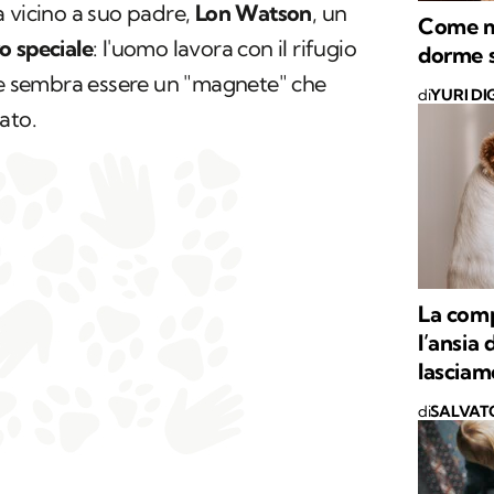
 vicino a suo padre,
Lon Watson
, un
Come ma
o speciale
: l'uomo lavora con il rifugio
dorme 
" e sembra essere un "magnete" che
di
YURI DI
nato.
La comp
l’ansia
lasciamo
di
SALVAT