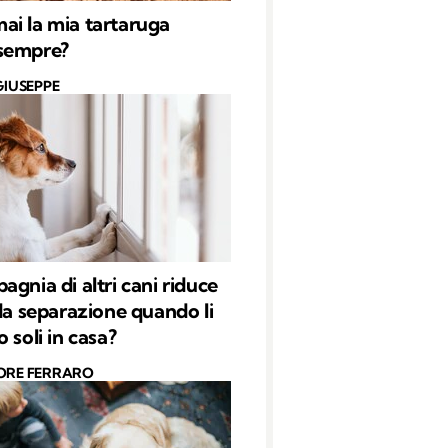
i la mia tartaruga
sempre?
GIUSEPPE
agnia di altri cani riduce
 da separazione quando li
 soli in casa?
ORE FERRARO