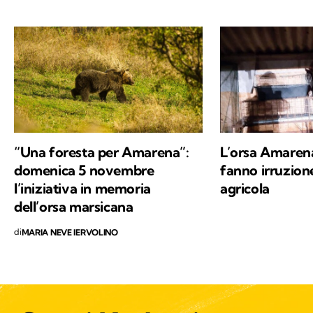
e innovazione. Leggo molto, possibilmente
all’aria aperta, e appena posso mi cimento in
percorsi di trekking nella natura. Nella filosofia
di Kodami ho ritrovato i miei valori e un
approccio consapevole ma agile ai problemi
del mondo.
“Una foresta per Amarena”:
L’orsa Amarena 
domenica 5 novembre
fanno irruzion
l’iniziativa in memoria
agricola
dell’orsa marsicana
di
MARIA NEVE IERVOLINO