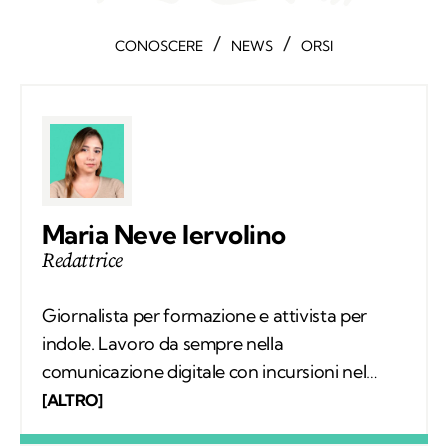
/
/
CONOSCERE
NEWS
ORSI
Maria Neve Iervolino
Redattrice
Giornalista per formazione e attivista per
indole. Lavoro da sempre nella
comunicazione digitale con incursioni nel
mondo della carta stampata, dove mi sono
[ALTRO]
occupata regolarmente di salute ambientale