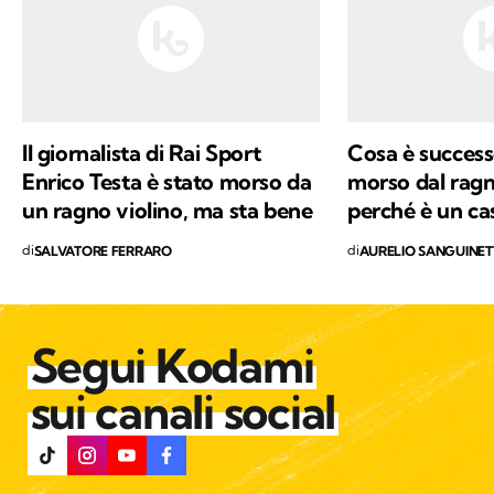
di Kodami ho ritrovato i miei valori e un
approccio consapevole ma agile ai problemi
del mondo.
Il giornalista di Rai Sport
Cosa è success
Enrico Testa è stato morso da
morso dal ragn
un ragno violino, ma sta bene
perché è un ca
di
di
SALVATORE FERRARO
AURELIO SANGUINET
Segui Kodami
sui canali social