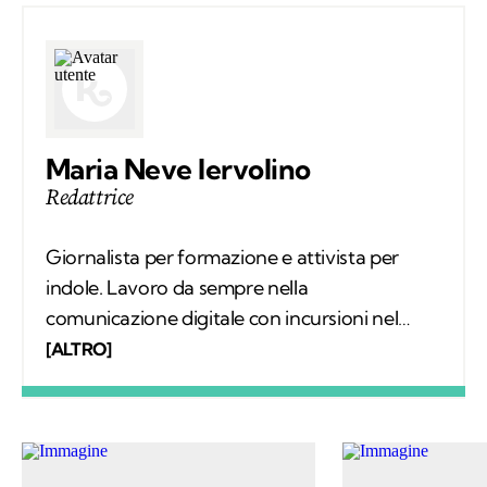
Maria Neve Iervolino
Redattrice
Giornalista per formazione e attivista per
indole. Lavoro da sempre nella
comunicazione digitale con incursioni nel
mondo della carta stampata, dove mi sono
[ALTRO]
occupata regolarmente di salute ambientale
e innovazione. Leggo molto, possibilmente
all’aria aperta, e appena posso mi cimento in
percorsi di trekking nella natura. Nella filosofia