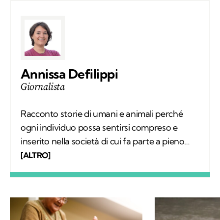
Annissa Defilippi
Giornalista
Racconto storie di umani e animali perché
ogni individuo possa sentirsi compreso e
inserito nella società di cui fa parte a pieno
diritto. Scrivo articoli e realizzo video
[ALTRO]
mettendomi in ascolto dei protagonisti;
nascono così relazioni che, grazie a Kodami,
possono continuare a vivere.