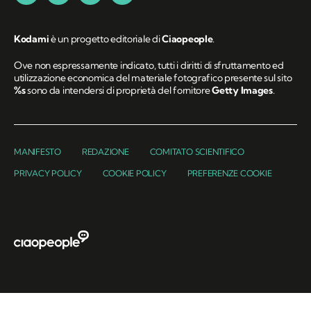
Kodami
è un progetto editoriale di
Ciaopeople
.
Ove non espressamente indicato, tutti i diritti di sfruttamento ed
utilizzazione economica del materiale fotografico presente sul sito
%s
sono da intendersi di proprietà del fornitore
Getty Images
.
MANIFESTO
REDAZIONE
COMITATO SCIENTIFICO
PRIVACY POLICY
COOKIE POLICY
PREFERENZE COOKIE