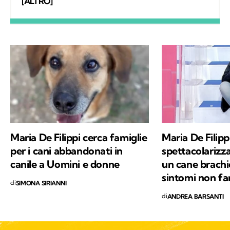
un lavoro attraverso cui provo a fare la
[ALTRO]
differenza. A ricordarmelo anche Supplì, il
gatto con cui condivido la vita. Nel tempo
libero tanti libri, qualche viaggio e una
continua scoperta di ciò che mi circonda.
Maria De Filippi cerca famiglie
Maria De Filippi
per i cani abbandonati in
spettacolarizza
canile a Uomini e donne
un cane brachic
sintomi non fa
di
SIMONA SIRIANNI
di
ANDREA BARSANTI