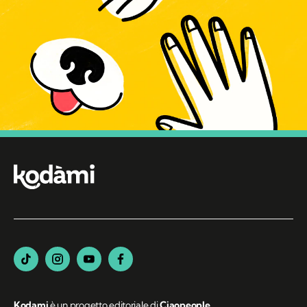
Kodami
è un progetto editoriale di
Ciaopeople
.