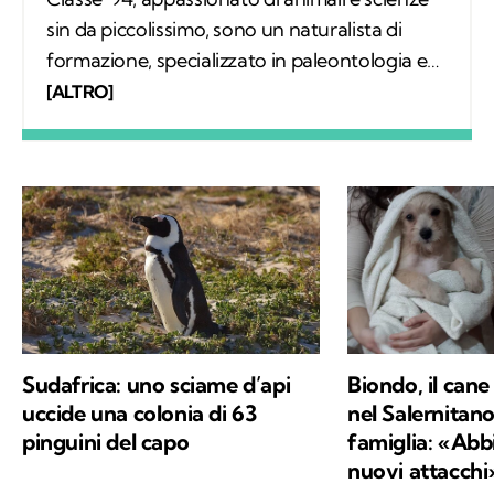
sin da piccolissimo, sono un naturalista di
formazione, specializzato in paleontologia e
divulgazione. Mi è sempre venuto spontaneo
[ALTRO]
spiegare agli altri le bellezze della natura e
passare intere giornate ad osservare piante e
animali di ogni tipo ovunque andassi, per poi
tornare a casa e disegnarli. Vorrei contribuire
ad avvicinare il pubblico all'ambiente ed
essere parte di una ritrovata armonia uomo-
natura, per il bene e la salvaguardia di ogni
specie.
Sudafrica: uno sciame d’api
Biondo, il cane
uccide una colonia di 63
nel Salernitano
pinguini del capo
famiglia: «Abb
nuovi attacchi