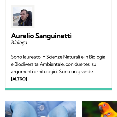
Aurelio Sanguinetti
Biologo
Sono laureato in Scienze Naturali e in Biologia
e Biodiversità Ambientale, con due tesi su
argomenti ornitologici. Sono un grande
appassionato di escursionismo e di scienze e
[ALTRO]
per questo ho deciso di frequentare un
master in comunicazione scientifica. La
scrittura è la mia più grande passione.