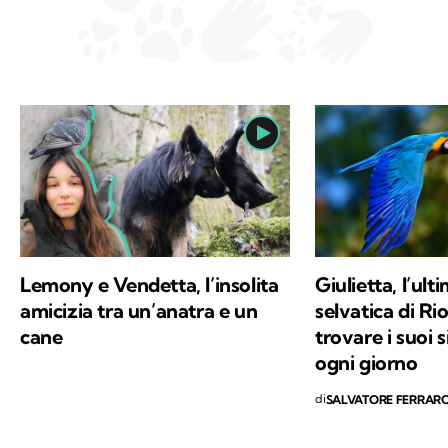
Lemony e Vendetta, l’insolita
Giulietta, l’ult
amicizia tra un’anatra e un
selvatica di Ri
cane
trovare i suoi s
ogni giorno
di
SALVATORE FERRAR