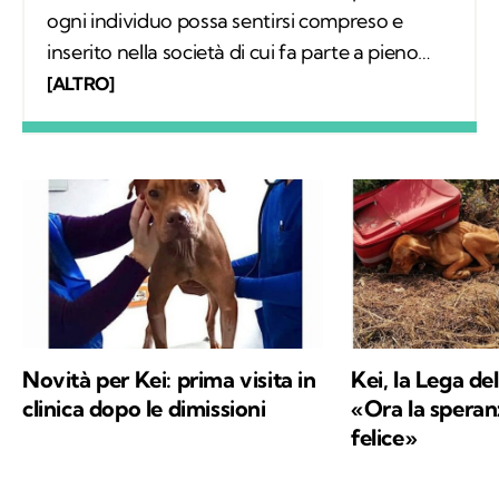
ogni individuo possa sentirsi compreso e
inserito nella società di cui fa parte a pieno
diritto. Scrivo articoli e realizzo video
[ALTRO]
mettendomi in ascolto dei protagonisti;
nascono così relazioni che, grazie a Kodami,
possono continuare a vivere.
Novità per Kei: prima visita in
Kei, la Lega de
clinica dopo le dimissioni
«Ora la speran
felice»