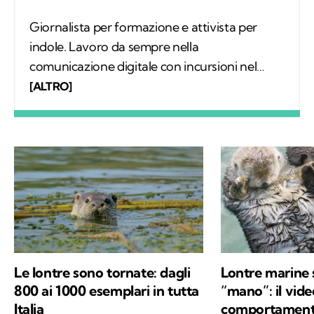
Giornalista per formazione e attivista per
indole. Lavoro da sempre nella
comunicazione digitale con incursioni nel
mondo della carta stampata, dove mi sono
[ALTRO]
occupata regolarmente di salute ambientale
e innovazione. Leggo molto, possibilmente
all’aria aperta, e appena posso mi cimento in
percorsi di trekking nella natura. Nella filosofia
di Kodami ho ritrovato i miei valori e un
approccio consapevole ma agile ai problemi
del mondo.
Le lontre sono tornate: dagli
Lontre marine 
800 ai 1000 esemplari in tutta
“mano”: il vid
Italia
comportament