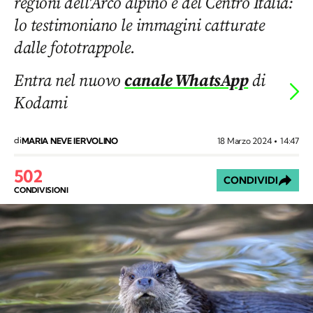
regioni dell'Arco alpino e del Centro Italia:
lo testimoniano le immagini catturate
dalle fototrappole.
Entra nel nuovo
canale WhatsApp
di
Kodami
di
18 Marzo 2024
14:47
MARIA NEVE IERVOLINO
502
CONDIVIDI
CONDIVISIONI