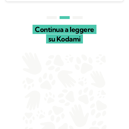
Continua a leggere
su Kodami