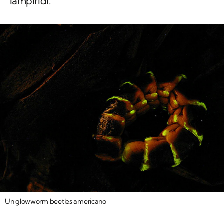
lampiridi.
Un glowworm beetles americano