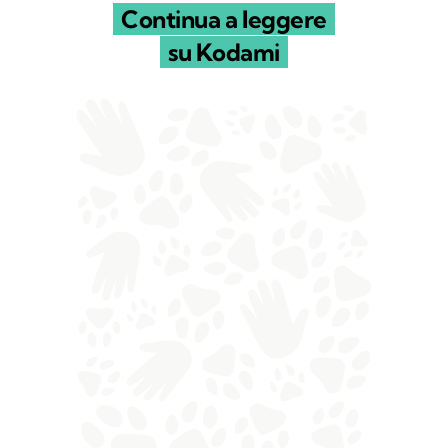
Continua a leggere
su Kodami