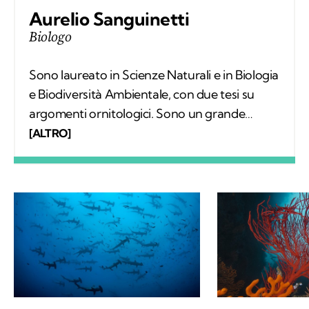
Aurelio Sanguinetti
Biologo
Sono laureato in Scienze Naturali e in Biologia
e Biodiversità Ambientale, con due tesi su
argomenti ornitologici. Sono un grande
appassionato di escursionismo e di scienze e
[ALTRO]
per questo ho deciso di frequentare un
master in comunicazione scientifica. La
scrittura è la mia più grande passione.