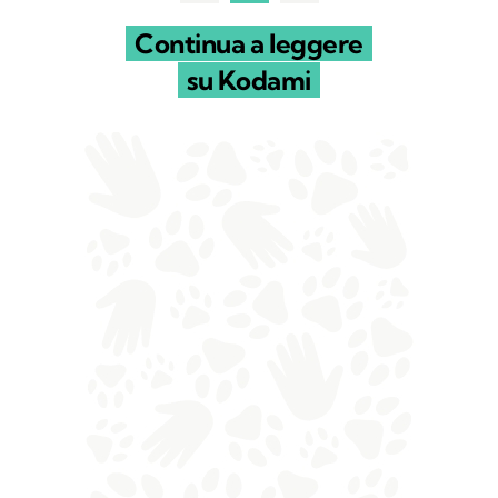
Continua a leggere
su Kodami