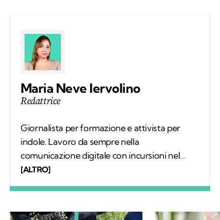
Maria Neve Iervolino
Redattrice
Giornalista per formazione e attivista per
indole. Lavoro da sempre nella
comunicazione digitale con incursioni nel
mondo della carta stampata, dove mi sono
[ALTRO]
occupata regolarmente di salute ambientale
e innovazione. Leggo molto, possibilmente
all’aria aperta, e appena posso mi cimento in