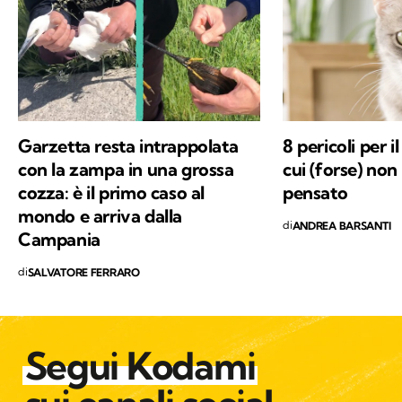
percorsi di trekking nella natura. Nella filosofia
di Kodami ho ritrovato i miei valori e un
approccio consapevole ma agile ai problemi
del mondo.
Garzetta resta intrappolata
8 pericoli per i
con la zampa in una grossa
cui (forse) non
cozza: è il primo caso al
pensato
mondo e arriva dalla
di
ANDREA BARSANTI
Campania
di
SALVATORE FERRARO
Segui Kodami