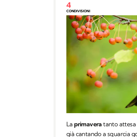
4
CONDIVISIONI
La
primavera
tanto attesa 
già cantando a squarcia go