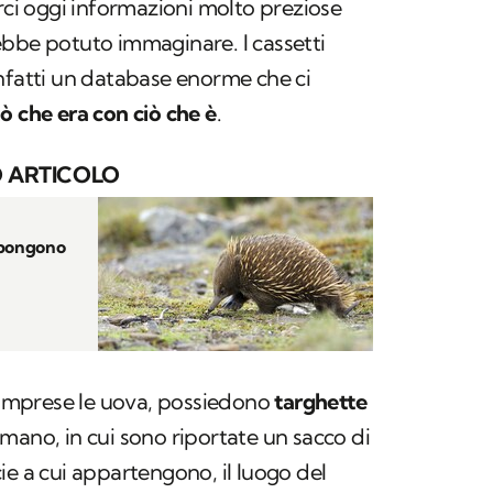
irci oggi informazioni molto preziose
ebbe potuto immaginare. I cassetti
nfatti un
database
enorme che ci
iò che era con ciò che è
.
 ARTICOLO
epongono
 comprese le uova, possiedono
targhette
a mano, in cui sono riportate un sacco di
ie a cui appartengono, il luogo del