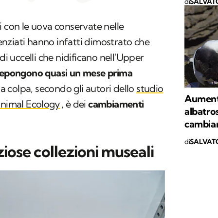
di
SALVAT
i con le uova conservate nelle
cienziati hanno infatti dimostrato che
i uccelli che nidificano nell'
Upper
epongono quasi un mese prima
la colpa, secondo gli autori dello
studio
Aumenta
Animal Ecology
, è dei
cambiamenti
albatros
cambiam
di
SALVAT
ziose collezioni museali