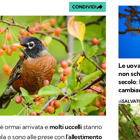
CONDIVIDI
Le uova
non sch
secolo: 
cambia
di
SALVAT
è ormai arrivata e
molti uccelli
stanno
la o sono alle prese con
l'allestimento