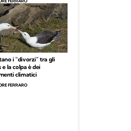
ORE FERRARO
no i “divorzi” tra gli
 e la colpa è dei
enti climatici
ORE FERRARO