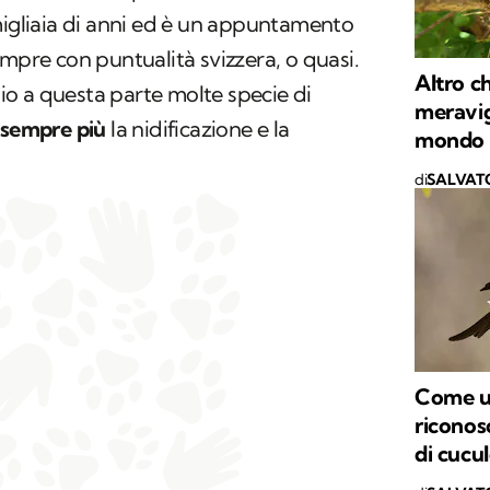
igliaia di anni ed è un appuntamento
empre con puntualità svizzera, o quasi.
Altro c
o a questa parte molte specie di
meravig
 sempre più
la nidificazione e la
mondo d
di
SALVAT
Come un
riconos
di cucu