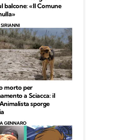
ul balcone: «Il Comune
nulla»
SIRIANNI
o morto per
amento a Sciacca: il
 Animalista sporge
ia
CA GENNARO