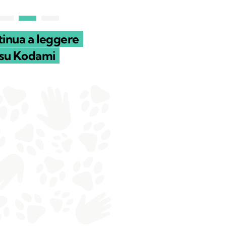
inua a leggere
su Kodami