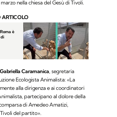
27 marzo nella chiesa del Gesù di Tivoli.
 ARTICOLO
i Roma è
 di
Gabriella Caramanica
, segretaria
luzione Ecologista Animalista: «La
mente alla dirigenza e ai coordinatori
Animalista, partecipano al dolore della
 scomparsa di Amedeo Amatizi,
ivoli del partito».