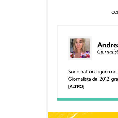
CO
Andrea
Giornalis
Sono nata in Liguria ne
Giornalista dal 2012, gr
diventato un lavoro attr
[ALTRO]
A ricordarmelo anche Sup
Nel tempo libero tanti l
scoperta di ciò che mi c