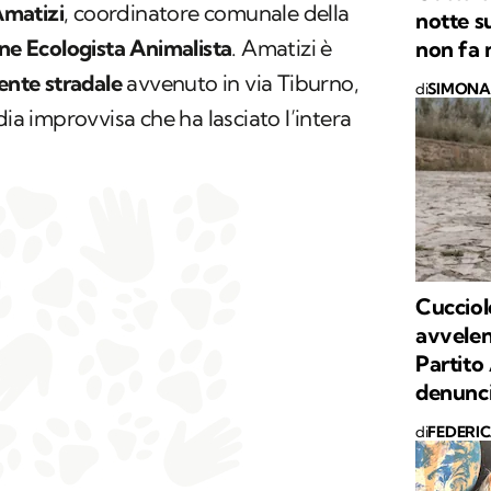
matizi
, coordinatore comunale della
notte s
ne Ecologista Animalista
. Amatizi è
non fa 
ente stradale
avvenuto in via Tiburno,
di
SIMONA 
dia improvvisa che ha lasciato l’intera
Cucciol
avvelen
Partito
denunc
di
FEDERI