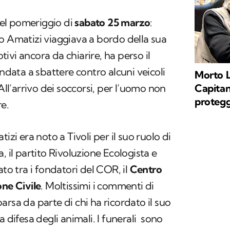
 nel pomeriggio di
sabato 25 marzo
:
o Amatizi viaggiava a bordo della sua
ivi ancora da chiarire, ha perso il
andata a sbattere contro alcuni veicoli
Morto L
Capita
 All’arrivo dei soccorsi, per l’uomo non
protegg
re.
 era noto a Tivoli per il suo ruolo di
, il partito Rivoluzione Ecologista e
ato tra i fondatori del COR, il
Centro
one Civile
. Moltissimi i commenti di
rsa da parte di chi ha ricordato il suo
a difesa degli animali. I funerali sono