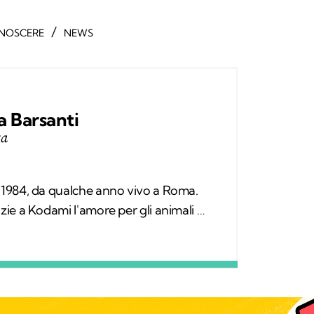
/
NOSCERE
NEWS
 Barsanti
ta
l 1984, da qualche anno vivo a Roma.
azie a Kodami l'amore per gli animali è
averso cui provo a fare la differenza.
plì, il gatto con cui condivido la vita.
ibri, qualche viaggio e una continua
irconda.