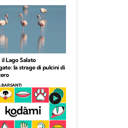
 il Lago Salato
ato: la strage di pulcini di
tero
 BARSANTI