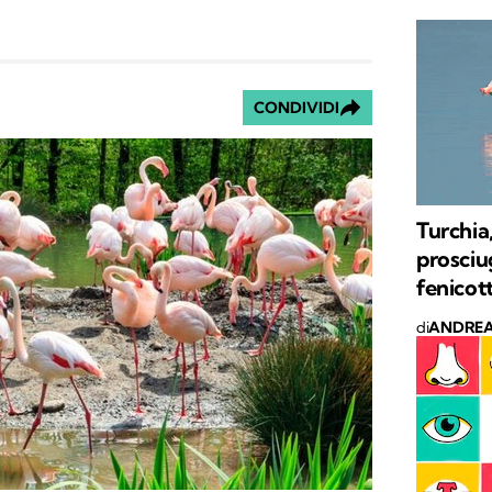
CONDIVIDI
Turchia,
prosciug
fenicot
di
ANDREA