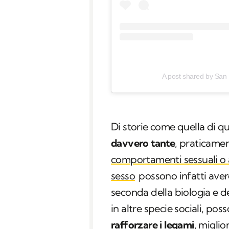
A post shared by San 
Di storie come quella di qu
davvero tante
, praticament
comportamenti sessuali o aff
sesso
possono infatti ave
seconda della biologia e de
in altre specie sociali, p
rafforzare i legami
, migli