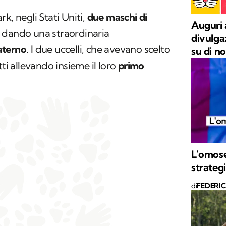
ark
, negli Stati Uniti,
due maschi di
Auguri 
 dando una straordinaria
divulgaz
aterno
. I due uccelli, che avevano scelto
su di n
tti allevando insieme il loro
primo
L’omose
strategi
di
FEDERI