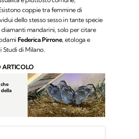
. Esistono coppie tra femmine di
idui dello stesso sesso in tante specie
i diamanti mandarini, solo per citare
 Kodami
Federica Pirrone
, etologa e
i Studi di Milano.
 ARTICOLO
 che
 della