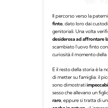
Il percorso verso la paterni
finto
, dato loro dai custod
genitoriali. Una volta veri
desiderosa ad affrontare la
scambiato l'uovo finto co
curiosità il momento della 
E il resto della storia è l
di metter su famiglia: il pi
sono dimostrati
impeccabil
sesso che allevano un figl
raro
, eppure si tratta di
anche in natura
. «L'omose