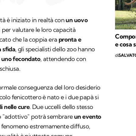
tà è iniziato in realtà con
un uovo
i per valutare le loro capacità
Compor
ficato che la coppia era
pronta e
e cosa 
 sfida
, gli specialisti dello zoo hanno
di
SALVAT
n
uno fecondato
, attendendo con
schiusa.
a normale conseguenza del loro desiderio
ccolo fenicottero è nato e i due papà si
i nelle cure
. Due uccelli dello stesso
io "adottivo" potrà sembrare
un evento
 un fenomeno estremamente diffuso,
ssualità è piuttosto comune,