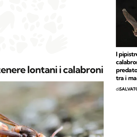
I pipist
calabron
enere lontani i calabroni
predato
tra i m
di
SALVAT