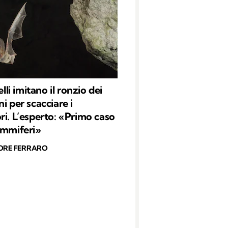
relli imitano il ronzio dei
i per scacciare i
ri. L’esperto: «Primo caso
ammiferi»
ORE FERRARO