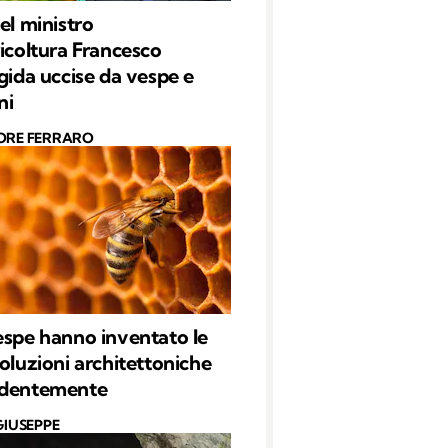
el ministro
ricoltura Francesco
igida uccise da vespe e
ni
ORE FERRARO
espe hanno inventato le
soluzioni architettoniche
ndentemente
GIUSEPPE