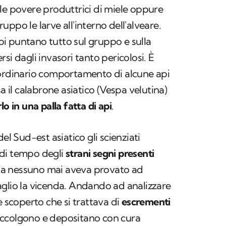
le povere produttrici di miele oppure
ppo le larve all'interno dell'alveare.
 api puntano tutto sul gruppo e sulla
si dagli invasori tanto pericolosi. È
aordinario comportamento di alcune api
a il calabrone asiatico (
Vespa velutina
)
o in una palla fatta di api
.
el Sud-est asiatico gli scienziati
 di tempo degli
strani segni presenti
, ma nessuno mai aveva provato ad
aglio la vicenda. Andando ad analizzare
è scoperto che si trattava di
escrementi
raccolgono e depositano con cura