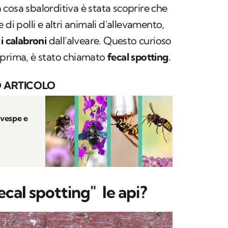
La cosa sbalorditiva è stata scoprire che
 di polli e altri animali d'allevamento,
i calabroni
dall'alveare. Questo curioso
 prima, è stato chiamato
fecal spotting
.
 ARTICOLO
 vespe e
ecal spotting"
le api?