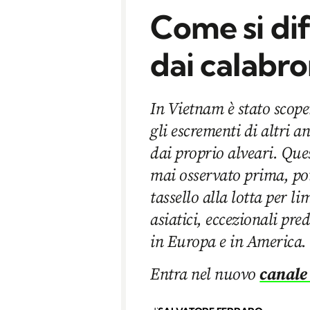
Come si di
dai calabro
In Vietnam è stato scoper
gli escrementi di altri a
dai proprio alveari. Qu
mai osservato prima, po
tassello alla lotta per li
asiatici, eccezionali pre
in Europa e in America.
Entra nel nuovo
canale