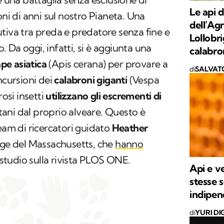
Le api d
oni di anni sul nostro Pianeta. Una
dell’Ag
tiva tra preda e predatore senza fine e
Lollobr
 Da oggi, infatti, si è aggiunta una
calabro
pe asiatica
(
Apis cerana
) per provare a
di
SALVAT
ncursioni dei
calabroni
giganti
(
Vespa
rosi insetti
utilizzano gli escrementi di
tani dal proprio alveare. Questo è
team di ricercatori guidato
Heather
ege del Massachusetts, che
hanno
studio sulla rivista
PLOS ONE
.
Api e v
stesse 
indipe
di
YURI DI