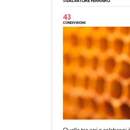
di
SALVATORE FERRARO
43
CONDIVISIONI
Quella tra api e calabroni 