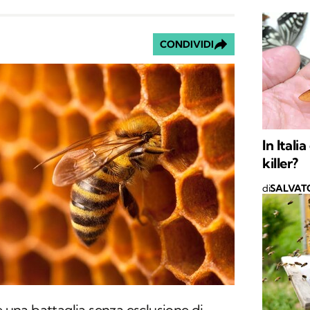
CONDIVIDI
In Itali
killer?
di
SALVAT
è una battaglia senza esclusione di