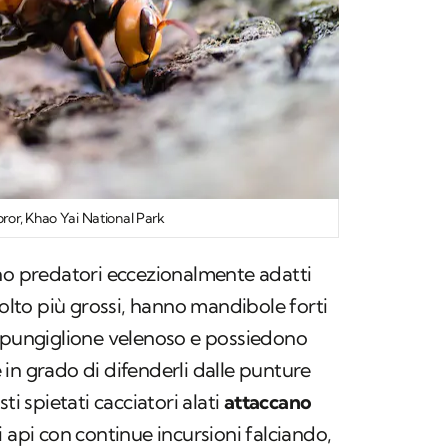
ror, Khao Yai National Park
o predatori eccezionalmente adatti
molto più grossi, hanno mandibole forti
n pungiglione velenoso e possiedono
in grado di difenderli dalle punture
ti spietati cacciatori alati
attaccano
 api con continue incursioni falciando,