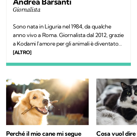
Andrea Barsanti
Giornalista
Sono nata in Liguria nel 1984, da qualche
anno vivo a Roma. Giornalista dal 2012, grazie
a Kodami l'amore per gli animali è diventato
un lavoro attraverso cui provo a fare la
[ALTRO]
differenza. A ricordarmelo anche Supplì, il
gatto con cui condivido la vita. Nel tempo
libero tanti libri, qualche viaggio e una
continua scoperta di ciò che mi circonda.
Perché il mio cane mi segue
Cosa vuol dire il