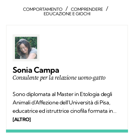
/
/
COMPORTAMENTO
COMPRENDERE
EDUCAZIONE E GIOCHI
Sonia Campa
Consulente per la relazione uomo-gatto
Sono diplomata al Master in Etologia degli
Animali d'Affezione dell'Università di Pisa,
educatrice ed istruttrice cinofila formata in
SIUA. Lavoro come consulente della relazione
[ALTRO]
uomo-gatto e uomo-cane con un approccio