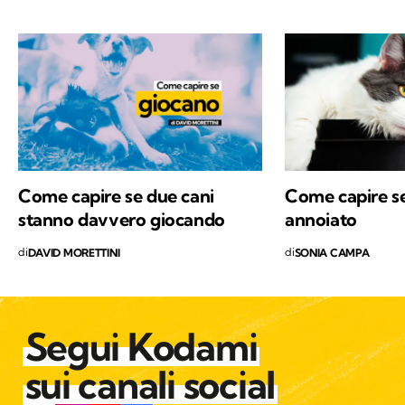
relazionale e sono autrice del libro
"L'insostenibile tenerezza del gatto".
Come capire se due cani
Come capire se 
stanno davvero giocando
annoiato
di
di
DAVID MORETTINI
SONIA CAMPA
Segui Kodami
sui canali social