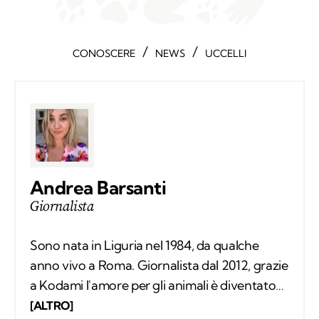
/
/
CONOSCERE
NEWS
UCCELLI
Andrea Barsanti
Giornalista
Sono nata in Liguria nel 1984, da qualche
anno vivo a Roma. Giornalista dal 2012, grazie
a Kodami l'amore per gli animali è diventato
un lavoro attraverso cui provo a fare la
[ALTRO]