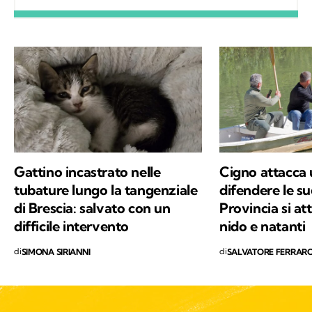
differenza. A ricordarmelo anche Supplì, il
gatto con cui condivido la vita. Nel tempo
libero tanti libri, qualche viaggio e una
continua scoperta di ciò che mi circonda.
Gattino incastrato nelle
Cigno attacca 
tubature lungo la tangenziale
difendere le su
di Brescia: salvato con un
Provincia si at
difficile intervento
nido e natanti
di
di
SIMONA SIRIANNI
SALVATORE FERRAR