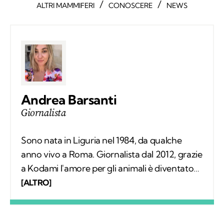
/
/
ALTRI MAMMIFERI
CONOSCERE
NEWS
Andrea Barsanti
Giornalista
Sono nata in Liguria nel 1984, da qualche
anno vivo a Roma. Giornalista dal 2012, grazie
a Kodami l'amore per gli animali è diventato
un lavoro attraverso cui provo a fare la
[ALTRO]
differenza. A ricordarmelo anche Supplì, il
gatto con cui condivido la vita. Nel tempo