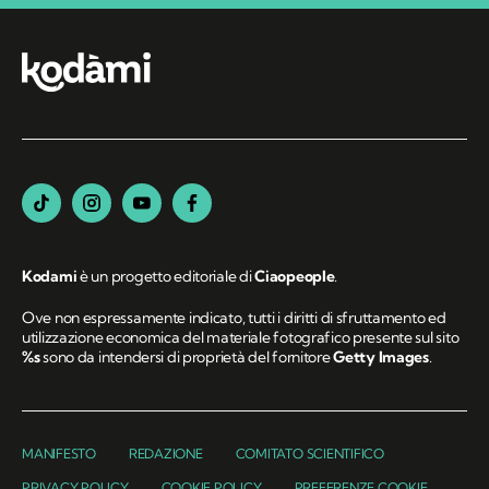
Kodami
è un progetto editoriale di
Ciaopeople
.
Ove non espressamente indicato, tutti i diritti di sfruttamento ed
utilizzazione economica del materiale fotografico presente sul sito
%s
sono da intendersi di proprietà del fornitore
Getty Images
.
MANIFESTO
REDAZIONE
COMITATO SCIENTIFICO
PRIVACY POLICY
COOKIE POLICY
PREFERENZE COOKIE