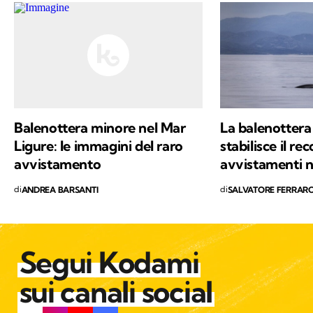
libero tanti libri, qualche viaggio e una
continua scoperta di ciò che mi circonda.
Balenottera minore nel Mar
La balenotter
Ligure: le immagini del raro
stabilisce il r
avvistamento
avvistamenti n
di
di
ANDREA BARSANTI
SALVATORE FERRAR
Segui Kodami
sui canali social