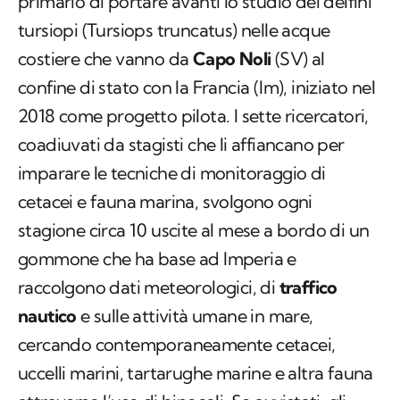
primario di portare avanti lo studio dei delfini
tursiopi (
Tursiops truncatus
) nelle acque
costiere che vanno da
Capo Noli
(SV) al
confine di stato con la Francia (Im), iniziato nel
2018 come progetto pilota. I sette ricercatori,
coadiuvati da stagisti che li affiancano per
imparare le tecniche di monitoraggio di
cetacei e fauna marina, svolgono ogni
stagione circa 10 uscite al mese a bordo di un
gommone che ha base ad Imperia e
raccolgono dati meteorologici, di
traffico
nautico
e sulle attività umane in mare,
cercando contemporaneamente cetacei,
uccelli marini, tartarughe marine e altra fauna