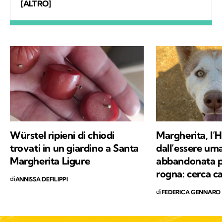
gestione del fenomeno del randagismo. La
[ALTRO]
scrittura e l'amore per gli animali sono da
sempre le mie più grandi passioni e grazie a
Kodami ho la possibilità di esprimerle al
meglio.
Würstel ripieni di chiodi
Margherita, l’
trovati in un giardino a Santa
dall’essere um
Margherita Ligure
abbandonata p
rogna: cerca c
di
ANNISSA DEFILIPPI
di
FEDERICA GENNARO