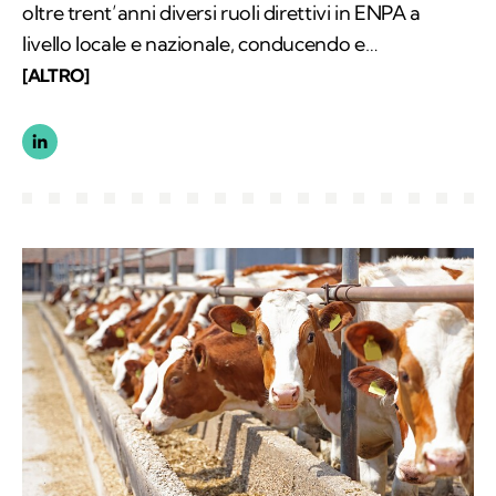
oltre trent’anni diversi ruoli direttivi in ENPA a
livello locale e nazionale, conducendo e
collaborando a importanti indagini. Autore,
[ALTRO]
formatore per le Forze di Polizia sui temi dei diritti
degli animali e sulla normativa che li tutela,
collaboro con giornali, televisioni e organizzazioni
anche internazionali.