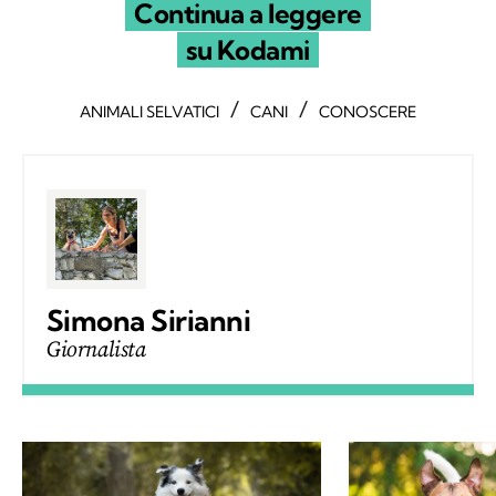
Continua a leggere
su Kodami
/
/
ANIMALI SELVATICI
CANI
CONOSCERE
Simona Sirianni
Giornalista