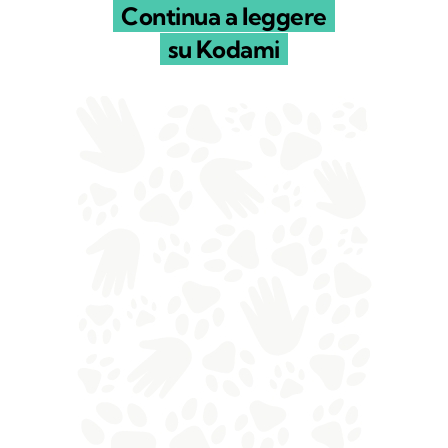
Continua a leggere
su Kodami