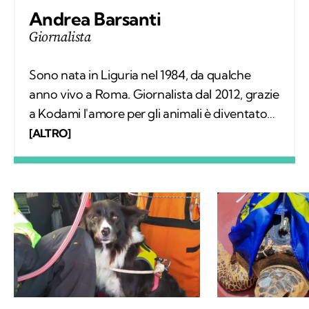
Andrea Barsanti
Giornalista
Sono nata in Liguria nel 1984, da qualche
anno vivo a Roma. Giornalista dal 2012, grazie
a Kodami l'amore per gli animali è diventato
un lavoro attraverso cui provo a fare la
[ALTRO]
differenza. A ricordarmelo anche Supplì, il
gatto con cui condivido la vita. Nel tempo
libero tanti libri, qualche viaggio e una
continua scoperta di ciò che mi circonda.