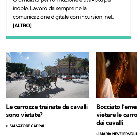
indole. Lavoro da sempre nella
comunicazione digitale con incursioni nel
mondo della carta stampata, dove mi sono
[ALTRO]
occupata regolarmente di salute ambientale
e innovazione. Leggo molto, possibilmente
all’aria aperta, e appena posso mi cimento in
percorsi di trekking nella natura. Nella filosofia
di Kodami ho ritrovato i miei valori e un
approccio consapevole ma agile ai problemi
del mondo.
Le carrozze trainate da cavalli
Bocciato l’em
sono vietate?
vietare le carr
dai cavalli
di
SALVATORE CAPPAI
di
MARIA NEVE IERVOL