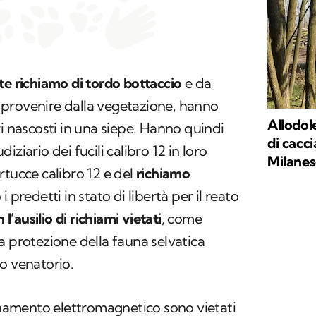
rte richiamo di tordo bottaccio
e da
le provenire dalla vegetazione, hanno
Allodol
ri nascosti in una siepe. Hanno quindi
di cacc
ziario dei fucili calibro 12 in loro
Milanes
rtucce calibro 12 e del
richiamo
i predetti in stato di libertà per il reato
 l’ausilio di richiami vietati
, come
a protezione della fauna selvatica
o venatorio.
ionamento elettromagnetico sono vietati