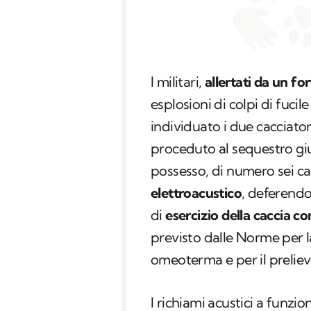
I militari,
allertati da un fo
esplosioni di colpi di fuci
individuato i due cacciato
proceduto al sequestro giudi
possesso, di numero sei ca
elettroacustico
, deferendo 
di
esercizio della caccia con
previsto dalle Norme per l
omeoterma e per il preliev
I richiami acustici a funz