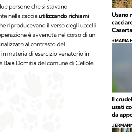
due persone che si stavano
Usano r
te nella caccia
utilizzando richiami
cacciar
he riproducevano il verso degli uccelli
Casert
'operazione è avvenuta nel corso di un
di
MARIA 
inalizzato al contrasto del
 in materia di esercizio venatorio in
ne Baia Domitia del comune di Cellole.
Il crude
usati c
da app
di
ERMANN