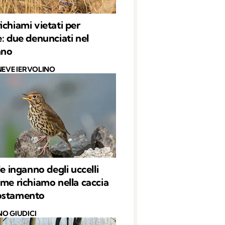
ichiami vietati per
e: due denunciati nel
ano
NEVE IERVOLINO
le inganno degli uccelli
ome richiamo nella caccia
ostamento
O GIUDICI