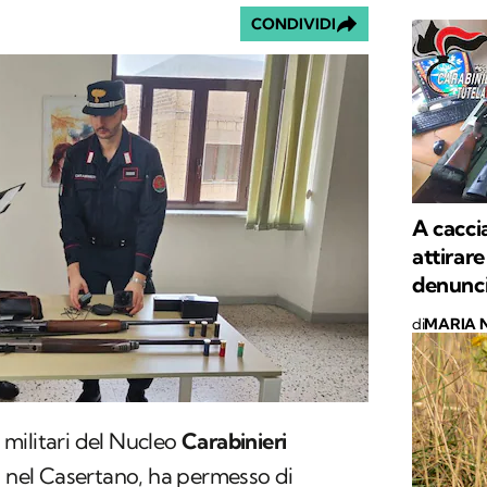
CONDIVIDI
A caccia
attirare
denunci
di
MARIA 
militari del Nucleo
Carabinieri
, nel Casertano, ha permesso di