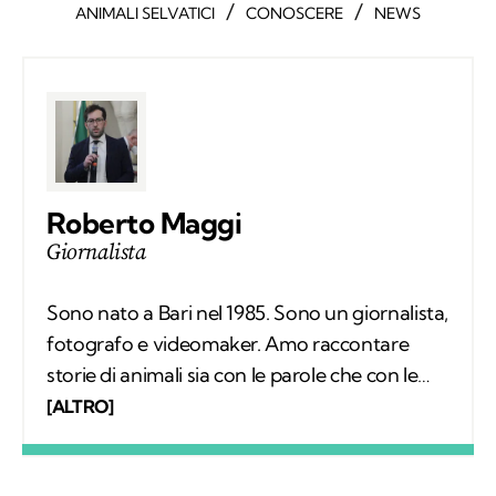
/
/
ANIMALI SELVATICI
CONOSCERE
NEWS
Roberto Maggi
Giornalista
Sono nato a Bari nel 1985. Sono un giornalista,
fotografo e videomaker. Amo raccontare
storie di animali sia con le parole che con le
immagini. Sono laureato in giurisprudenza e
[ALTRO]
da anni seguo la cronaca locale in Puglia. Amo
tutti gli animali, ma in particolar modo i gatti.