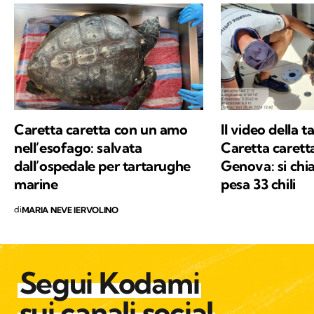
Faccio spesso amicizia con loro quando
viaggio con la mia moto.
Caretta caretta con un amo
Il video della 
nell’esofago: salvata
Caretta carett
dall’ospedale per tartarughe
Genova: si ch
marine
pesa 33 chili
di
MARIA NEVE IERVOLINO
Segui Kodami
sui canali social