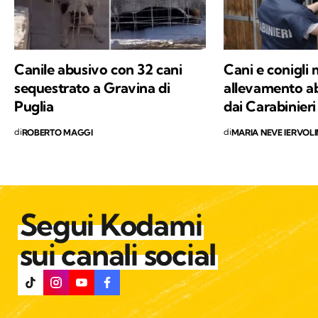
del mondo.
Canile abusivo con 32 cani
Cani e conigli 
sequestrato a Gravina di
allevamento ab
Puglia
dai Carabinieri
di
di
ROBERTO MAGGI
MARIA NEVE IERVOL
Segui Kodami
sui canali social